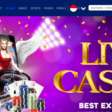
ID
OT
CASINO
GAMES
SPORTS
PROMO
MOBILE
Inggris
(EN)
China
(ZH)
Cambodia
(KM)
Indonesia
(ID)
Thailand
(TH)
Vietnam
(VI)