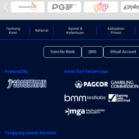
Tentang
Syarat &
Kebijakan
Referral
Kami
Ketentuan
Privasi
Transfer Bank
QRIS
Virtual Account
Powered By
Aman Dan Terpercaya
Tanggung Jawab Bermain