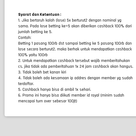
Syarat dan Ketentuan :
1. Jika bertaruh kalah (lose) 5x berturut2 dengan nominal yg
sama. Pada lose betting ke=5 akan diberikan cashback 100% dari
jumlah betting ke 5.
Contoh:
Betting 1 pasang 100rb dst sampai betting ke 5 pasang 100rb dan
lose secara berturut2, maka berhak untuk mendapatkan cashback
100% yaitu 100rb
2. Untuk mendapatkan cashback tersebut wajib memberitahukan
cs, jika tidak ada pemberitahuan 1x 24 jam cashback akan hangus.
3. Tidak boleh bet kanan kiri
4. Tidak boleh ada kesamaan ip addres dengan member yg sudah
terdaftar.
5. Cashback hanya bisa di ambil 1x sehari.
6. Promo ini hanya bisa diikuti member id royal (minim sudah
mencapai turn over sebesar 100jt)