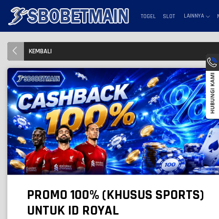
LAINNYA
TOGEL
SLOT
KEMBALI
PROMO 100% (KHUSUS SPORTS)
UNTUK ID ROYAL