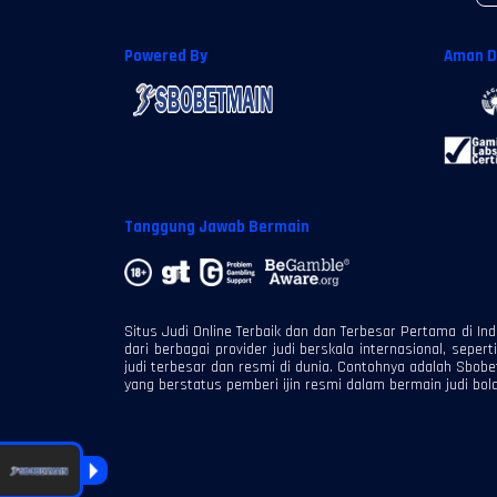
Powered By
Aman D
Tanggung Jawab Bermain
Situs Judi Online Terbaik dan dan Terbesar Pertama di Ind
dari berbagai provider judi berskala internasional, sepe
judi terbesar dan resmi di dunia. Contohnya adalah Sbobet
yang berstatus pemberi ijin resmi dalam bermain judi bola