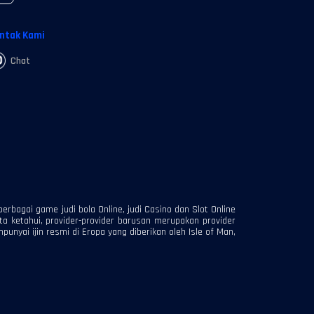
ntak Kami
Chat
erbagai game judi bola Online, judi Casino dan Slot Online
ita ketahui, provider-provider barusan merupakan provider
nyai ijin resmi di Eropa yang diberikan oleh Isle of Man,