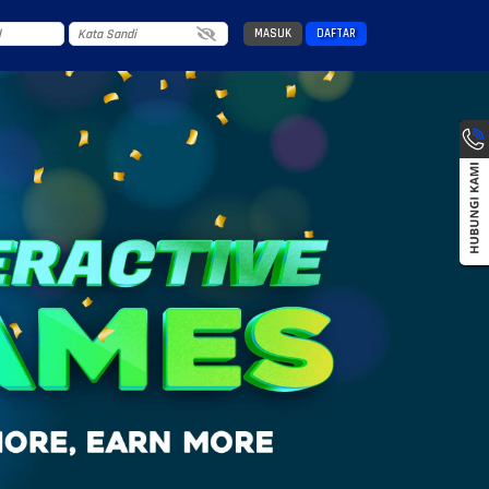
MASUK
DAFTAR