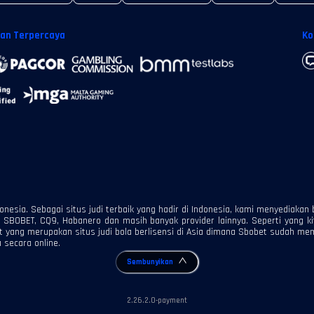
an Terpercaya
Ko
onesia. Sebagai situs judi terbaik yang hadir di Indonesia, kami menyediakan b
rti SBOBET, CQ9, Habanero dan masih banyak provider lainnya. Seperti yang k
 yang merupakan situs judi bola berlisensi di Asia dimana Sbobet sudah mempu
 secara online.
Sembunyikan
2.26.2.0-payment