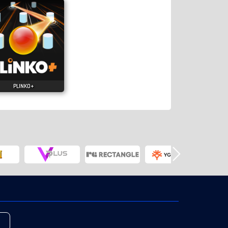
PLINKO+