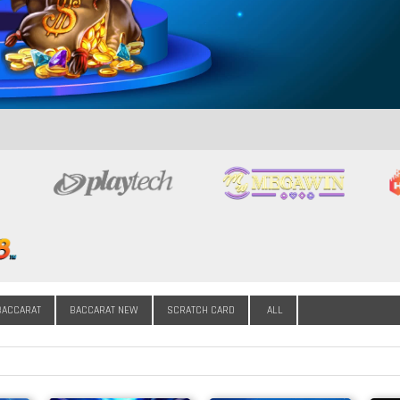
BACCARAT
BACCARAT NEW
SCRATCH CARD
ALL