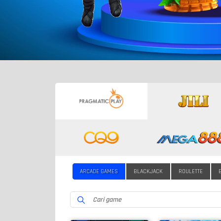
ARCADE GAMES
BLACKJACK
ROULETTE